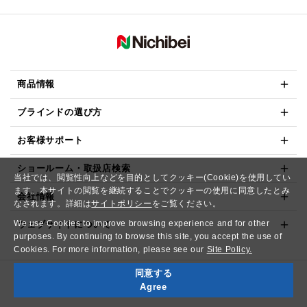
商品情報
ブラインドの選び方
お客様サポート
ショールーム・取扱店検索
当社では、閲覧性向上などを目的としてクッキー(Cookie)を使用してい
ます。本サイトの閲覧を継続することでクッキーの使用に同意したとみ
会社情報
なされます。詳細は
サイトポリシー
をご覧ください。
We use Cookies to improve browsing experience and for other
ウェブサイトについて
purposes. By continuing to browse this site, you accept the use of
Cookies. For more information, please see our
Site Policy.
同意する
Copyright© NICHIBEI CO.,LTD. All Rights Reserved.
Agree