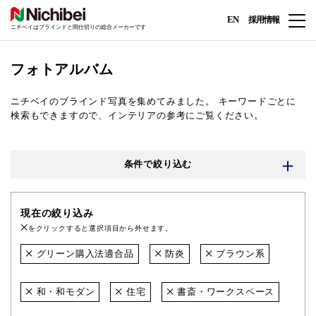
EN
採用情報
ニチベイはブラインドと間仕切りの総合メーカーです
フォトアルバム
ニチベイのブラインド写真を集めてみました。
キーワードごとに
検索もできますので、インテリアの参考にご覧ください。
条件で絞り込む
現在の絞り込み
をクリックすると選択項目から外せます。
グリーン購入法適合品
防炎
ブラウン系
和・和モダン
住宅
書斎・ワークスペース