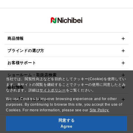
商品情報
ブラインドの選び方
お客様サポート
ショールーム・取扱店検索
当社では、閲覧性向上などを目的としてクッキー(Cookie)を使用してい
ます。本サイトの閲覧を継続することでクッキーの使用に同意したとみ
会社情報
なされます。詳細は
サイトポリシー
をご覧ください。
We use Cookies to improve browsing experience and for other
ウェブサイトについて
purposes. By continuing to browse this site, you accept the use of
Cookies. For more information, please see our
Site Policy.
同意する
Copyright© NICHIBEI CO.,LTD. All Rights Reserved.
Agree