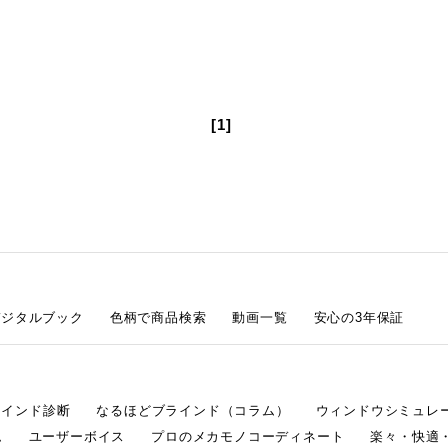
[1]
デジタルブック
色柄で商品検索
動画一覧
安心の3年保証
ラインド診断
なるほどブラインド（コラム）
ウィンドウシミュレ
ム
ユーザーボイス
プロのメカモノコーディネート
楽々・快適