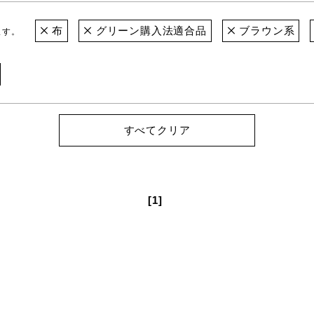
布
グリーン購入法適合品
ブラウン系
ます。
すべてクリア
[1]