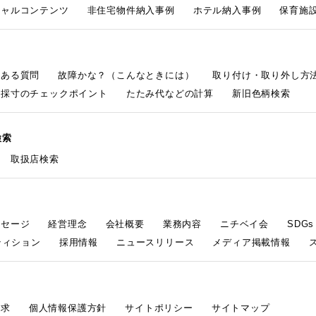
シャルコンテンツ
非住宅物件納入事例
ホテル納入事例
保育施設
くある質問
故障かな？（こんなときには）
取り付け・取り外し方
採寸のチェックポイント
たたみ代などの計算
新旧色柄検索
検索
取扱店検索
ッセージ
経営理念
会社概要
業務内容
ニチベイ会
SDG
ティション
採用情報
ニュースリリース
メディア掲載情報
請求
個人情報保護方針
サイトポリシー
サイトマップ