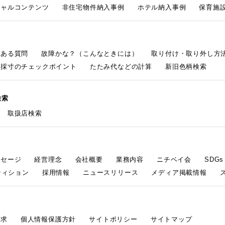
シャルコンテンツ
非住宅物件納入事例
ホテル納入事例
保育施設
くある質問
故障かな？（こんなときには）
取り付け・取り外し方
採寸のチェックポイント
たたみ代などの計算
新旧色柄検索
検索
取扱店検索
ッセージ
経営理念
会社概要
業務内容
ニチベイ会
SDG
ティション
採用情報
ニュースリリース
メディア掲載情報
請求
個人情報保護方針
サイトポリシー
サイトマップ