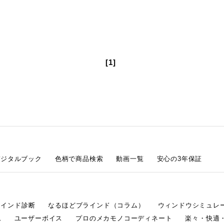
[1]
デジタルブック
色柄で商品検索
動画一覧
安心の3年保証
ラインド診断
なるほどブラインド（コラム）
ウィンドウシミュレ
ム
ユーザーボイス
プロのメカモノコーディネート
楽々・快適