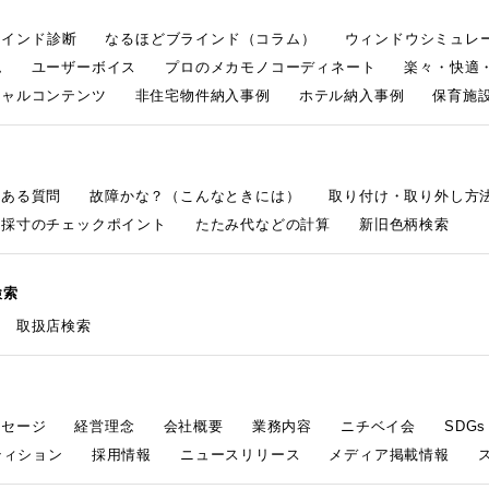
ラインド診断
なるほどブラインド（コラム）
ウィンドウシミュレ
ム
ユーザーボイス
プロのメカモノコーディネート
楽々・快適
シャルコンテンツ
非住宅物件納入事例
ホテル納入事例
保育施設
くある質問
故障かな？（こんなときには）
取り付け・取り外し方
採寸のチェックポイント
たたみ代などの計算
新旧色柄検索
検索
取扱店検索
ッセージ
経営理念
会社概要
業務内容
ニチベイ会
SDG
ティション
採用情報
ニュースリリース
メディア掲載情報