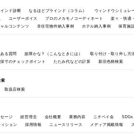
ラインド診断
なるほどブラインド（コラム）
ウィンドウシミュレ
ム
ユーザーボイス
プロのメカモノコーディネート
楽々・快適
シャルコンテンツ
非住宅物件納入事例
ホテル納入事例
保育施設
くある質問
故障かな？（こんなときには）
取り付け・取り外し方
採寸のチェックポイント
たたみ代などの計算
新旧色柄検索
検索
取扱店検索
ッセージ
経営理念
会社概要
業務内容
ニチベイ会
SDG
ティション
採用情報
ニュースリリース
メディア掲載情報