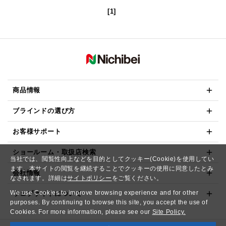
[1]
商品情報
ブラインドの選び方
お客様サポート
ショールーム・取扱店検索
当社では、閲覧性向上などを目的としてクッキー(Cookie)を使用してい
ます。本サイトの閲覧を継続することでクッキーの使用に同意したとみ
会社情報
なされます。詳細は
サイトポリシー
をご覧ください。
We use Cookies to improve browsing experience and for other
ウェブサイトについて
purposes. By continuing to browse this site, you accept the use of
Cookies. For more information, please see our
Site Policy.