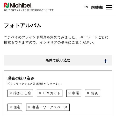
EN
採用情報
ニチベイはブラインドと間仕切りの総合メーカーです
フォトアルバム
ニチベイのブラインド写真を集めてみました。
キーワードごとに
検索もできますので、インテリアの参考にご覧ください。
条件で絞り込む
現在の絞り込み
をクリックすると選択項目から外せます。
掃き出し窓
ＵＶカット
制電
防炎
住宅
書斎・ワークスペース