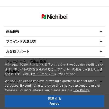
商品情報
ブラインドの選び方
お客様サポート
ショールーム・取扱店検索
当社では、閲覧性向上などを目的としてクッキー(Cookie)を使用してい
ます。本サイトの閲覧を継続することでクッキーの使用に同意したとみ
会社情報
なされます。詳細は
サイトポリシー
をご覧ください。
We use Cookies to improve browsing experience and for other
ウェブサイトについて
purposes. By continuing to browse this site, you accept the use of
Cookies. For more information, please see our
Site Policy.
同意する
Copyright© NICHIBEI CO.,LTD. All Rights Reserved.
Agree