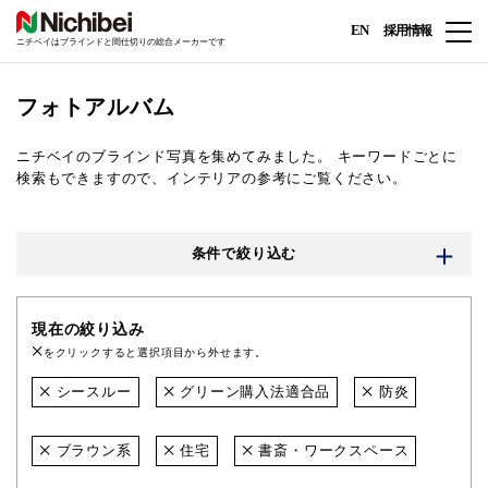
EN
採用情報
ニチベイはブラインドと間仕切りの総合メーカーです
フォトアルバム
ニチベイのブラインド写真を集めてみました。
キーワードごとに
検索もできますので、インテリアの参考にご覧ください。
条件で絞り込む
現在の絞り込み
をクリックすると選択項目から外せます。
シースルー
グリーン購入法適合品
防炎
ブラウン系
住宅
書斎・ワークスペース