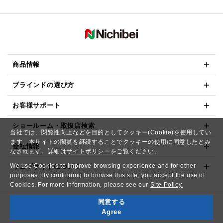
商品情報
ブラインドの選び方
お客様サポート
ショールーム・取扱店検索
当社では、閲覧性向上などを目的としてクッキー(Cookie)を使用してい
ます。本サイトの閲覧を継続することでクッキーの使用に同意したとみ
会社情報
なされます。詳細は
サイトポリシー
をご覧ください。
We use Cookies to improve browsing experience and for other
ウェブサイトについて
purposes. By continuing to browse this site, you accept the use of
Cookies. For more information, please see our
Site Policy.
同意する
Copyright© NICHIBEI CO.,LTD. All Rights Reserved.
Agree