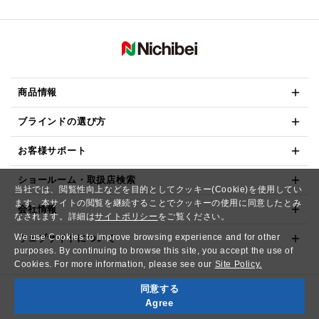
商品情報
ブラインドの選び方
お客様サポート
ショールーム・取扱店検索
当社では、閲覧性向上などを目的としてクッキー(Cookie)を使用してい
ます。本サイトの閲覧を継続することでクッキーの使用に同意したとみ
会社情報
なされます。詳細は
サイトポリシー
をご覧ください。
We use Cookies to improve browsing experience and for other
ウェブサイトについて
purposes. By continuing to browse this site, you accept the use of
Cookies. For more information, please see our
Site Policy.
同意する
Copyright© NICHIBEI CO.,LTD. All Rights Reserved.
Agree