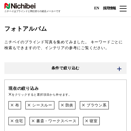
EN
採用情報
ニチベイはブラインドと間仕切りの総合メーカーです
フォトアルバム
ニチベイのブラインド写真を集めてみました。
キーワードごとに
検索もできますので、インテリアの参考にご覧ください。
条件で絞り込む
現在の絞り込み
をクリックすると選択項目から外せます。
布
シースルー
防炎
ブラウン系
住宅
書斎・ワークスペース
寝室