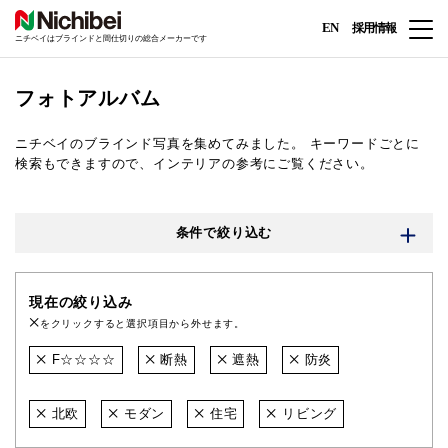
EN
採用情報
ニチベイはブラインドと間仕切りの総合メーカーです
フォトアルバム
ニチベイのブラインド写真を集めてみました。
キーワードごとに
検索もできますので、インテリアの参考にご覧ください。
条件で絞り込む
現在の絞り込み
をクリックすると選択項目から外せます。
F☆☆☆☆
断熱
遮熱
防炎
北欧
モダン
住宅
リビング