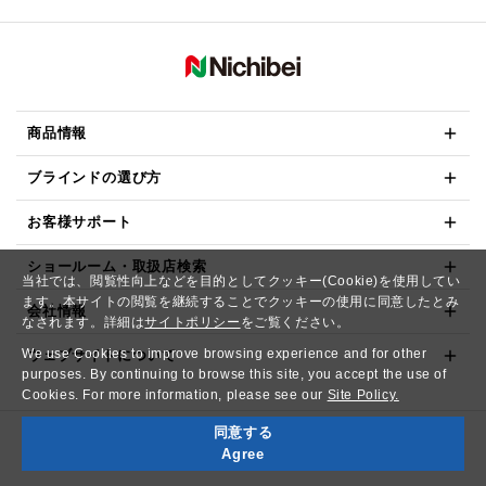
商品情報
ブラインドの選び方
お客様サポート
ショールーム・取扱店検索
当社では、閲覧性向上などを目的としてクッキー(Cookie)を使用してい
ます。本サイトの閲覧を継続することでクッキーの使用に同意したとみ
会社情報
なされます。詳細は
サイトポリシー
をご覧ください。
We use Cookies to improve browsing experience and for other
ウェブサイトについて
purposes. By continuing to browse this site, you accept the use of
Cookies. For more information, please see our
Site Policy.
同意する
Copyright© NICHIBEI CO.,LTD. All Rights Reserved.
Agree