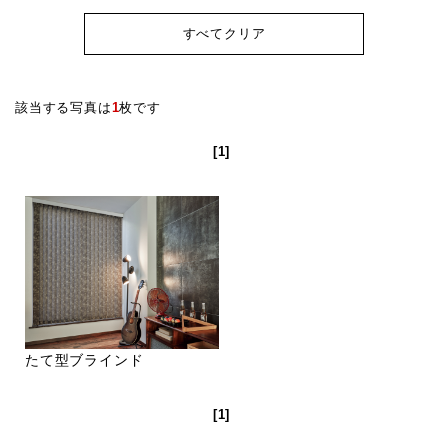
すべてクリア
該当する写真は
1
枚です
[1]
たて型ブラインド
[1]