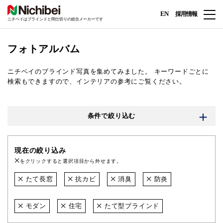
EN
採用情報
ニチベイはブラインドと間仕切りの総合メーカーです
フォトアルバム
ニチベイのブラインド写真を集めてみました。
キーワードごとに
検索もできますので、インテリアの参考にご覧ください。
条件で絞り込む
現在の絞り込み
をクリックすると選択項目から外せます。
たて長窓
抗カビ
消臭
防炎
モダン
住宅
たて型ブラインド