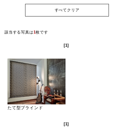
すべてクリア
該当する写真は
1
枚です
[1]
たて型ブラインド
[1]