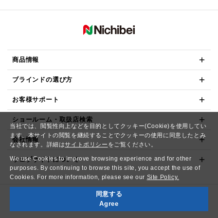
商品情報
ブラインドの選び方
お客様サポート
ショールーム・取扱店検索
当社では、閲覧性向上などを目的としてクッキー(Cookie)を使用してい
ます。本サイトの閲覧を継続することでクッキーの使用に同意したとみ
会社情報
なされます。詳細は
サイトポリシー
をご覧ください。
We use Cookies to improve browsing experience and for other
ウェブサイトについて
purposes. By continuing to browse this site, you accept the use of
Cookies. For more information, please see our
Site Policy.
同意する
Copyright© NICHIBEI CO.,LTD. All Rights Reserved.
Agree