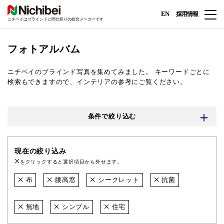
EN
採用情報
ニチベイはブラインドと間仕切りの総合メーカーです
フォトアルバム
ニチベイのブラインド写真を集めてみました。
キーワードごとに
検索もできますので、インテリアの参考にご覧ください。
条件で絞り込む
現在の絞り込み
をクリックすると選択項目から外せます。
布
腰高窓
シークレット
抗菌
無地
シンプル
住宅