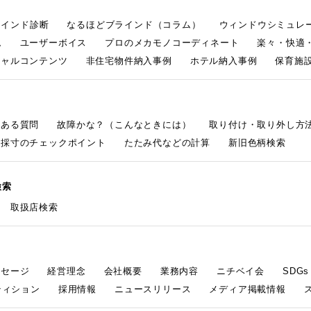
ラインド診断
なるほどブラインド（コラム）
ウィンドウシミュレ
ム
ユーザーボイス
プロのメカモノコーディネート
楽々・快適
シャルコンテンツ
非住宅物件納入事例
ホテル納入事例
保育施設
くある質問
故障かな？（こんなときには）
取り付け・取り外し方
採寸のチェックポイント
たたみ代などの計算
新旧色柄検索
検索
取扱店検索
ッセージ
経営理念
会社概要
業務内容
ニチベイ会
SDG
ティション
採用情報
ニュースリリース
メディア掲載情報