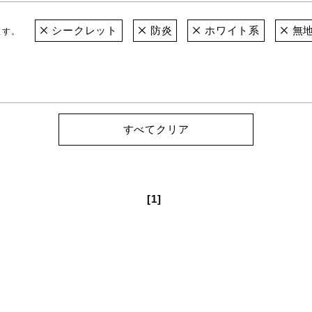
シークレット
防炎
ホワイト系
無
ます。
すべてクリア
[1]