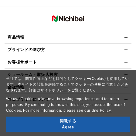
商品情報
ブラインドの選び方
お客様サポート
ショールーム・取扱店検索
当社では、閲覧性向上などを目的としてクッキー(Cookie)を使用してい
ます。本サイトの閲覧を継続することでクッキーの使用に同意したとみ
会社情報
なされます。詳細は
サイトポリシー
をご覧ください。
We use Cookies to improve browsing experience and for other
ウェブサイトについて
purposes. By continuing to browse this site, you accept the use of
Cookies. For more information, please see our
Site Policy.
同意する
Copyright© NICHIBEI CO.,LTD. All Rights Reserved.
Agree