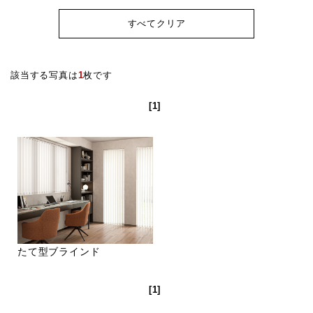
すべてクリア
該当する写真は
1
枚です
[1]
たて型ブラインド
[1]