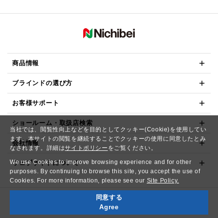
商品情報
ブラインドの選び方
お客様サポート
ショールーム・取扱店検索
当社では、閲覧性向上などを目的としてクッキー(Cookie)を使用してい
ます。本サイトの閲覧を継続することでクッキーの使用に同意したとみ
会社情報
なされます。詳細は
サイトポリシー
をご覧ください。
We use Cookies to improve browsing experience and for other
ウェブサイトについて
purposes. By continuing to browse this site, you accept the use of
Cookies. For more information, please see our
Site Policy.
同意する
Copyright© NICHIBEI CO.,LTD. All Rights Reserved.
Agree