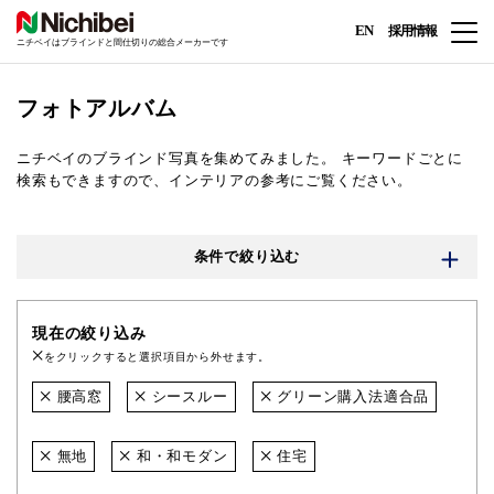
EN
採用情報
ニチベイはブラインドと間仕切りの総合メーカーです
フォトアルバム
ニチベイのブラインド写真を集めてみました。
キーワードごとに
検索もできますので、インテリアの参考にご覧ください。
条件で絞り込む
現在の絞り込み
をクリックすると選択項目から外せます。
腰高窓
シースルー
グリーン購入法適合品
無地
和・和モダン
住宅