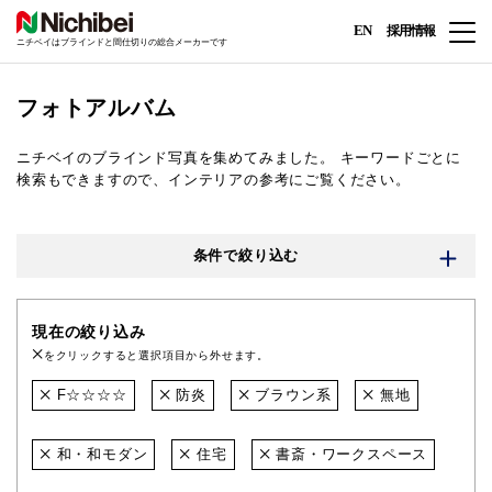
EN
採用情報
ニチベイはブラインドと間仕切りの総合メーカーです
フォトアルバム
ニチベイのブラインド写真を集めてみました。
キーワードごとに
検索もできますので、インテリアの参考にご覧ください。
条件で絞り込む
現在の絞り込み
をクリックすると選択項目から外せます。
F☆☆☆☆
防炎
ブラウン系
無地
和・和モダン
住宅
書斎・ワークスペース