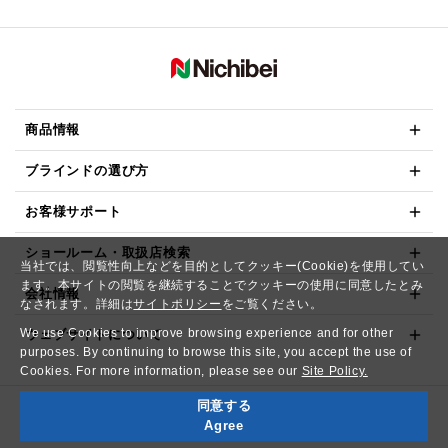
商品情報
ブラインドの選び方
お客様サポート
ショールーム・取扱店検索
当社では、閲覧性向上などを目的としてクッキー(Cookie)を使用してい
ます。本サイトの閲覧を継続することでクッキーの使用に同意したとみ
会社情報
なされます。詳細は
サイトポリシー
をご覧ください。
We use Cookies to improve browsing experience and for other
ウェブサイトについて
purposes. By continuing to browse this site, you accept the use of
Cookies. For more information, please see our
Site Policy.
同意する
Copyright© NICHIBEI CO.,LTD. All Rights Reserved.
Agree