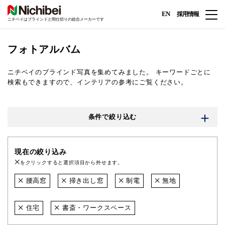
EN
採用情報
ニチベイはブラインドと間仕切りの総合メーカーです
フォトアルバム
ニチベイのブラインド写真を集めてみました。
キーワードごとに
検索もできますので、インテリアの参考にご覧ください。
条件で絞り込む
現在の絞り込み
をクリックすると選択項目から外せます。
腰高窓
掃き出し窓
制電
無地
住宅
書斎・ワークスペース