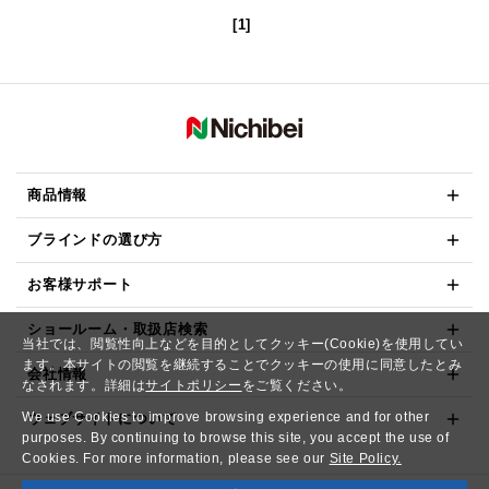
[1]
商品情報
ブラインドの選び方
お客様サポート
ショールーム・取扱店検索
当社では、閲覧性向上などを目的としてクッキー(Cookie)を使用してい
ます。本サイトの閲覧を継続することでクッキーの使用に同意したとみ
会社情報
なされます。詳細は
サイトポリシー
をご覧ください。
We use Cookies to improve browsing experience and for other
ウェブサイトについて
purposes. By continuing to browse this site, you accept the use of
Cookies. For more information, please see our
Site Policy.