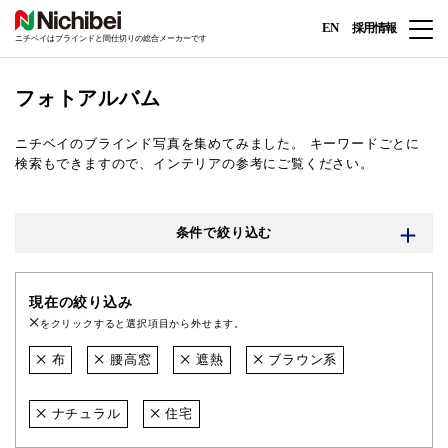
EN
採用情報
ニチベイはブラインドと間仕切りの総合メーカーです
フォトアルバム
ニチベイのブラインド写真を集めてみました。
キーワードごとに
検索もできますので、インテリアの参考にご覧ください。
条件で絞り込む
現在の絞り込み
をクリックすると選択項目から外せます。
布
腰高窓
遮熱
ブラウン系
ナチュラル
住宅