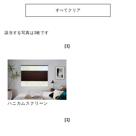
すべてクリア
該当する写真は
1
枚です
[1]
ハニカムスクリーン
[1]