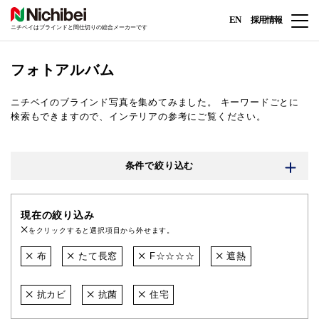
EN
採用情報
ニチベイはブラインドと間仕切りの総合メーカーです
フォトアルバム
ニチベイのブラインド写真を集めてみました。
キーワードごとに
検索もできますので、インテリアの参考にご覧ください。
条件で絞り込む
現在の絞り込み
をクリックすると選択項目から外せます。
布
たて長窓
F☆☆☆☆
遮熱
抗カビ
抗菌
住宅