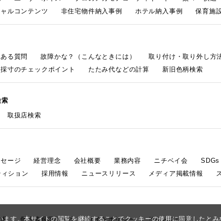
シャルコンテンツ
非住宅物件納入事例
ホテル納入事例
保育施設
くある質問
故障かな？（こんなときには）
取り付け・取り外し方
採寸のチェックポイント
たたみ代などの計算
新旧色柄検索
検索
取扱店検索
ッセージ
経営理念
会社概要
業務内容
ニチベイ会
SDG
ティション
採用情報
ニュースリリース
メディア掲載情報
しています。本サイトの閲覧を継続することでクッキーの使用に同意したと
請求
個人情報保護方針
サイトポリシー
サイトマップ