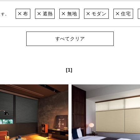
布
遮熱
無地
モダン
住宅
ます。
すべてクリア
[1]