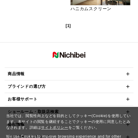
ハニカムスクリーン
[1]
商品情報
ブラインドの選び方
お客様サポート
ショールーム・取扱店検索
当社では、閲覧性向上などを目的としてクッキー(Cookie)を使用してい
ます。本サイトの閲覧を継続することでクッキーの使用に同意したとみ
会社情報
なされます。詳細は
サイトポリシー
をご覧ください。
We use Cookies to improve browsing experience and for other
ウェブサイトについて