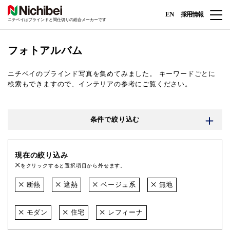
EN
採用情報
ニチベイはブラインドと間仕切りの総合メーカーです
フォトアルバム
ニチベイのブラインド写真を集めてみました。
キーワードごとに
検索もできますので、インテリアの参考にご覧ください。
条件で絞り込む
現在の絞り込み
をクリックすると選択項目から外せます。
断熱
遮熱
ベージュ系
無地
モダン
住宅
レフィーナ