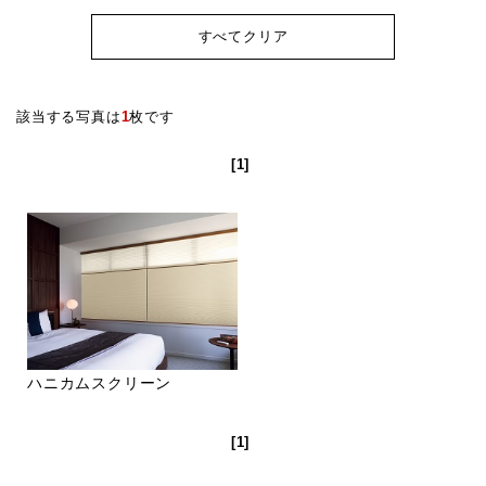
すべてクリア
該当する写真は
1
枚です
[1]
ハニカムスクリーン
[1]