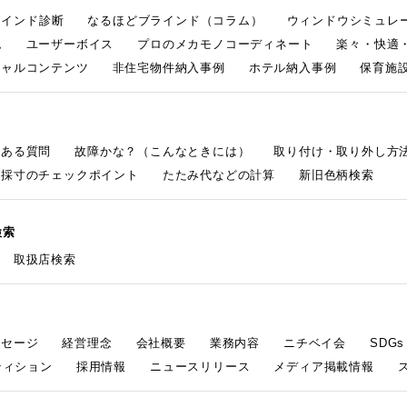
ラインド診断
なるほどブラインド（コラム）
ウィンドウシミュレ
ム
ユーザーボイス
プロのメカモノコーディネート
楽々・快適
シャルコンテンツ
非住宅物件納入事例
ホテル納入事例
保育施設
くある質問
故障かな？（こんなときには）
取り付け・取り外し方
採寸のチェックポイント
たたみ代などの計算
新旧色柄検索
検索
取扱店検索
ッセージ
経営理念
会社概要
業務内容
ニチベイ会
SDG
ティション
採用情報
ニュースリリース
メディア掲載情報