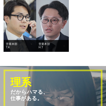
営業本部
営業本部
T.K
H.T
理系
だからハマる、
仕事がある。