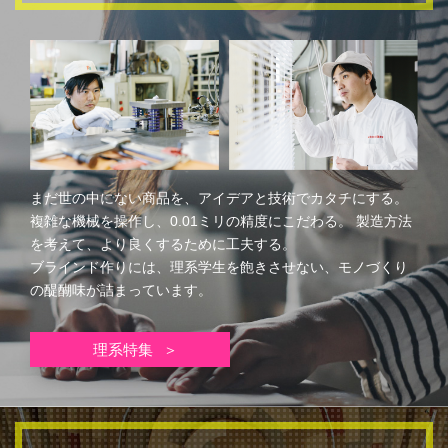
まだ世の中にない商品を、アイデアと技術でカタチにする。
複雑な機械を操作し、0.01ミリの精度にこだわる。
製造方法
を考えて、より良くするために工夫する。
ブラインド作りには、理系学生を飽きさせない、モノづくり
の醍醐味が詰まっています。
理系特集