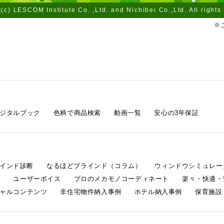
(c) LESCOM Institute Co. ,Ltd. and Nichibei Co.,Ltd. All rights
※
ジタルブック
色柄で商品検索
動画一覧
安心の3年保証
ラインド診断
なるほどブラインド（コラム）
ウィンドウシミュレー
ム
ユーザーボイス
プロのメカモノコーディネート
楽々・快適・
ャルコンテンツ
非住宅物件納入事例
ホテル納入事例
保育施設