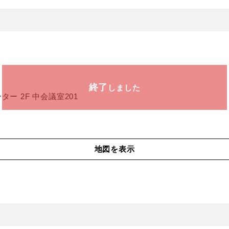
終了
しました
ー 2F 中会議室201
地図を表示