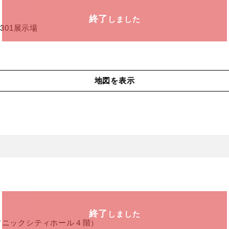
終了
しました
301展示場
地図を表示
終了
しました
ソニックシティホール４階）