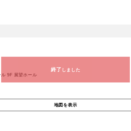
終了
しました
 9F 展望ホール
地図を表示