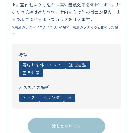
ト。室内側よりも遥かに高い遮熱効果を発揮します。外
からの視線は遮りつつ、室内からは外の景色が見え、ま
るで木陰にいるような涼しさを叶えます。
※複層ガラス＋ソヨカ(NY107)の場合、複層ガラスのみと比較した場
合
特徴
陽射しを外でカット
強力遮熱
西日対策
オススメの場所
テラス
ベランダ
庭
涼しさのヒミツ