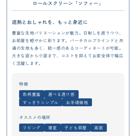
ロールスクリーン「ソフィー」
遮熱とおしゃれを、もっと身近に
豊富な生地バリエーションが魅力。日射しを遮りつつ、
お部屋を軽やかに彩ります。バーチカルブラインドと共
通の生地も多く、統一感のあるコーディネートが可能。
大きな窓から小窓まで、コストを抑えてお家全体で幅広
く活躍します。
特徴
色柄豊富
選べる透け感
すっきりシンプル
お手頃価格
オススメの場所
リビング
寝室
子ども部屋
高窓