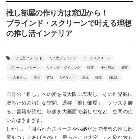
推し部屋の作り方は窓辺から！
ブラインド・スクリーンで叶える理想
の推し活インテリア
よこ型ブラインド
たて型ブラインド
ロールスクリーン
プリーツスクリーン
リビング・ダイニング
寝室
子供部屋
和室
一人暮らし
住宅
賃貸
UVカット
遮光
採光
目隠し
自分の「推し」への愛を最大限に表現し、その世界観に
浸るための特別な空間、通称「推し部屋」。グッズを飾
る、書籍を読む、映像を大画面で楽しむなど、空間の使
い方はさまざま。
しかし、「限られたスペースや収納だけで理想の推し部
屋をつくりあげるのは、思ったより大変…」と悩む方も