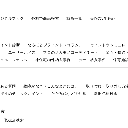
デジタルブック
色柄で商品検索
動画一覧
安心の3年保証
ラインド診断
なるほどブラインド（コラム）
ウィンドウシミュレ
ム
ユーザーボイス
プロのメカモノコーディネート
楽々・快適
シャルコンテンツ
非住宅物件納入事例
ホテル納入事例
保育施設
くある質問
故障かな？（こんなときには）
取り付け・取り外し方
採寸のチェックポイント
たたみ代などの計算
新旧色柄検索
検索
取扱店検索