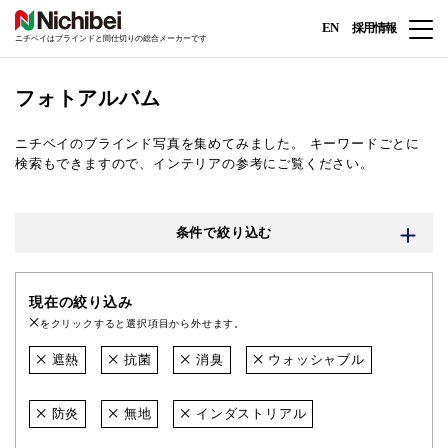
EN
採用情報
ニチベイはブラインドと間仕切りの総合メーカーです
フォトアルバム
ニチベイのブラインド写真を集めてみました。
キーワードごとに
検索もできますので、インテリアの参考にご覧ください。
条件で絞り込む
現在の絞り込み
をクリックすると選択項目から外せます。
遮熱
抗菌
消臭
ウォッシャブル
防炎
無地
インダストリアル