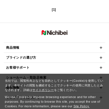
[1]
商品情報
ブラインドの選び方
お客様サポート
ショールーム・取扱店検索
当社では、閲覧性向上などを目的としてクッキー(Cookie)を使用してい
ます。本サイトの閲覧を継続することでクッキーの使用に同意したとみ
会社情報
なされます。詳細は
サイトポリシー
をご覧ください。
We use Cookies to improve browsing experience and for other
ウェブサイトについて
purposes. By continuing to browse this site, you accept the use of
Cookies. For more information, please see our
Site Policy.