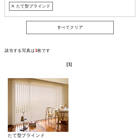
たて型ブラインド
すべてクリア
該当する写真は
1
枚です
[1]
たて型ブラインド