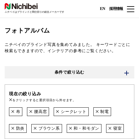
EN
採用情報
ニチベイはブラインドと間仕切りの総合メーカーです
フォトアルバム
ニチベイのブラインド写真を集めてみました。
キーワードごとに
検索もできますので、インテリアの参考にご覧ください。
条件で絞り込む
現在の絞り込み
をクリックすると選択項目から外せます。
布
腰高窓
シークレット
制電
防炎
ブラウン系
和・和モダン
寝室