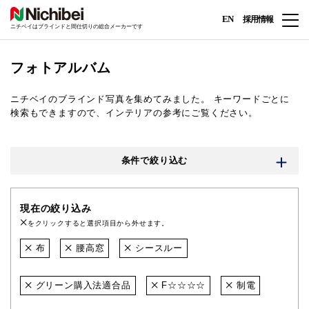
EN
採用情報
ニチベイはブラインドと間仕切りの総合メーカーです
フォトアルバム
ニチベイのブラインド写真を集めてみました。
キーワードごとに
検索もできますので、インテリアの参考にご覧ください。
条件で絞り込む
現在の絞り込み
をクリックすると選択項目から外せます。
布
腰高窓
シースルー
グリーン購入法適合品
F☆☆☆☆
制電