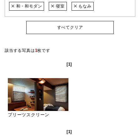
和・和モダン
寝室
もなみ
すべてクリア
該当する写真は
1
枚です
[1]
プリーツスクリーン
[1]