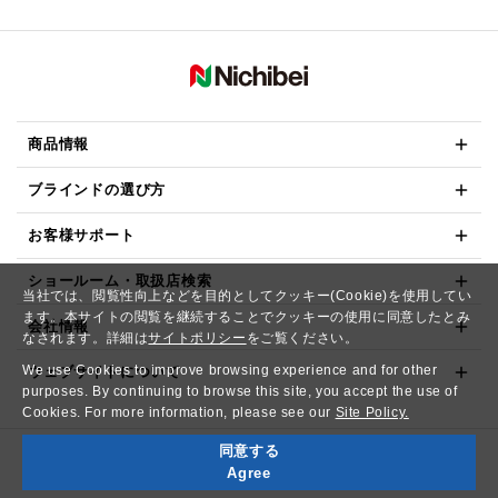
商品情報
ブラインドの選び方
お客様サポート
ショールーム・取扱店検索
当社では、閲覧性向上などを目的としてクッキー(Cookie)を使用してい
ます。本サイトの閲覧を継続することでクッキーの使用に同意したとみ
会社情報
なされます。詳細は
サイトポリシー
をご覧ください。
We use Cookies to improve browsing experience and for other
ウェブサイトについて
purposes. By continuing to browse this site, you accept the use of
Cookies. For more information, please see our
Site Policy.
同意する
Copyright© NICHIBEI CO.,LTD. All Rights Reserved.
Agree