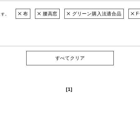
布
腰高窓
グリーン購入法適合品
F
ます。
すべてクリア
[1]