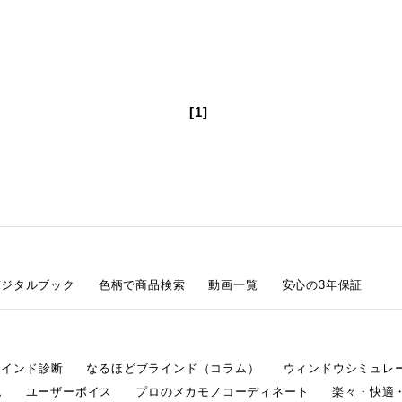
[1]
デジタルブック
色柄で商品検索
動画一覧
安心の3年保証
ラインド診断
なるほどブラインド（コラム）
ウィンドウシミュレ
ム
ユーザーボイス
プロのメカモノコーディネート
楽々・快適