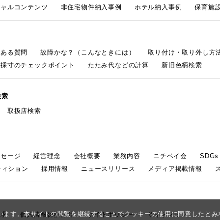
シャルコンテンツ
非住宅物件納入事例
ホテル納入事例
保育施設
くある質問
故障かな？（こんなときには）
取り付け・取り外し方
採寸のチェックポイント
たたみ代などの計算
新旧色柄検索
検索
取扱店検索
ッセージ
経営理念
会社概要
業務内容
ニチベイ会
SDG
ティション
採用情報
ニュースリリース
メディア掲載情報
しています。本サイトの閲覧を継続することでクッキーの使用に同意したと
請求
個人情報保護方針
サイトポリシー
サイトマップ