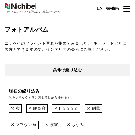
EN
採用情報
ニチベイはブラインドと間仕切りの総合メーカーです
フォトアルバム
ニチベイのブラインド写真を集めてみました。
キーワードごとに
検索もできますので、インテリアの参考にご覧ください。
条件で絞り込む
現在の絞り込み
をクリックすると選択項目から外せます。
布
腰高窓
F☆☆☆☆
制電
ブラウン系
寝室
もなみ