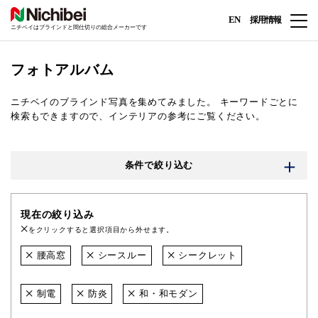
EN
採用情報
ニチベイはブラインドと間仕切りの総合メーカーです
フォトアルバム
ニチベイのブラインド写真を集めてみました。
キーワードごとに
検索もできますので、インテリアの参考にご覧ください。
条件で絞り込む
現在の絞り込み
をクリックすると選択項目から外せます。
腰高窓
シースルー
シークレット
制電
防炎
和・和モダン