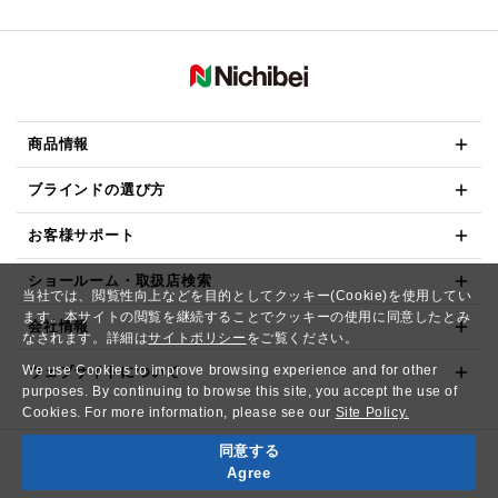
商品情報
ブラインドの選び方
お客様サポート
ショールーム・取扱店検索
当社では、閲覧性向上などを目的としてクッキー(Cookie)を使用してい
ます。本サイトの閲覧を継続することでクッキーの使用に同意したとみ
会社情報
なされます。詳細は
サイトポリシー
をご覧ください。
We use Cookies to improve browsing experience and for other
ウェブサイトについて
purposes. By continuing to browse this site, you accept the use of
Cookies. For more information, please see our
Site Policy.
同意する
Copyright© NICHIBEI CO.,LTD. All Rights Reserved.
Agree