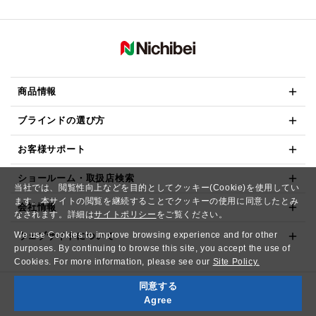
商品情報
ブラインドの選び方
お客様サポート
ショールーム・取扱店検索
当社では、閲覧性向上などを目的としてクッキー(Cookie)を使用してい
ます。本サイトの閲覧を継続することでクッキーの使用に同意したとみ
会社情報
なされます。詳細は
サイトポリシー
をご覧ください。
We use Cookies to improve browsing experience and for other
ウェブサイトについて
purposes. By continuing to browse this site, you accept the use of
Cookies. For more information, please see our
Site Policy.
同意する
Copyright© NICHIBEI CO.,LTD. All Rights Reserved.
Agree