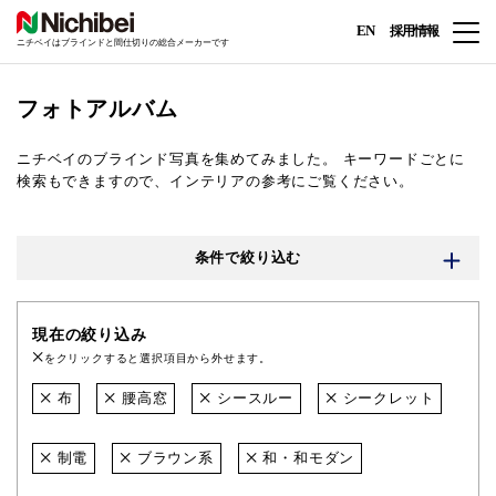
EN
採用情報
ニチベイはブラインドと間仕切りの総合メーカーです
フォトアルバム
ニチベイのブラインド写真を集めてみました。
キーワードごとに
検索もできますので、インテリアの参考にご覧ください。
条件で絞り込む
現在の絞り込み
をクリックすると選択項目から外せます。
布
腰高窓
シースルー
シークレット
制電
ブラウン系
和・和モダン