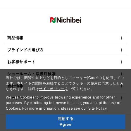
商品情報
ブラインドの選び方
お客様サポート
ショールーム・取扱店検索
当社では、閲覧性向上などを目的としてクッキー(Cookie)を使用してい
ます。本サイトの閲覧を継続することでクッキーの使用に同意したとみ
会社情報
なされます。詳細は
サイトポリシー
をご覧ください。
We use Cookies to improve browsing experience and for other
ウェブサイトについて
purposes. By continuing to browse this site, you accept the use of
Cookies. For more information, please see our
Site Policy.
同意する
Copyright© NICHIBEI CO.,LTD. All Rights Reserved.
Agree