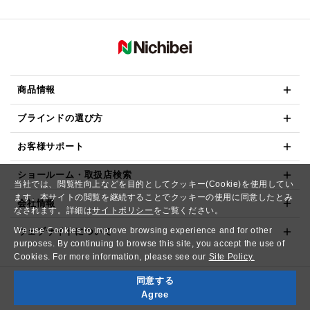
商品情報
ブラインドの選び方
お客様サポート
ショールーム・取扱店検索
当社では、閲覧性向上などを目的としてクッキー(Cookie)を使用してい
ます。本サイトの閲覧を継続することでクッキーの使用に同意したとみ
会社情報
なされます。詳細は
サイトポリシー
をご覧ください。
We use Cookies to improve browsing experience and for other
ウェブサイトについて
purposes. By continuing to browse this site, you accept the use of
Cookies. For more information, please see our
Site Policy.
同意する
Copyright© NICHIBEI CO.,LTD. All Rights Reserved.
Agree