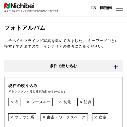
EN
採用情報
ニチベイはブラインドと間仕切りの総合メーカーです
フォトアルバム
ニチベイのブラインド写真を集めてみました。
キーワードごとに
検索もできますので、インテリアの参考にご覧ください。
条件で絞り込む
現在の絞り込み
をクリックすると選択項目から外せます。
布
シースルー
制電
防炎
ブラウン系
書斎・ワークスペース
寝室