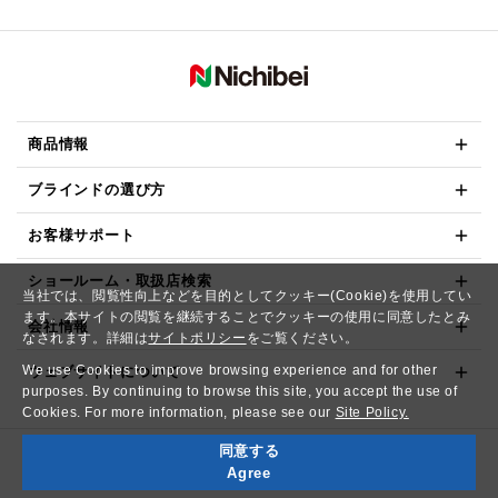
商品情報
ブラインドの選び方
お客様サポート
ショールーム・取扱店検索
当社では、閲覧性向上などを目的としてクッキー(Cookie)を使用してい
ます。本サイトの閲覧を継続することでクッキーの使用に同意したとみ
会社情報
なされます。詳細は
サイトポリシー
をご覧ください。
We use Cookies to improve browsing experience and for other
ウェブサイトについて
purposes. By continuing to browse this site, you accept the use of
Cookies. For more information, please see our
Site Policy.
同意する
Copyright© NICHIBEI CO.,LTD. All Rights Reserved.
Agree