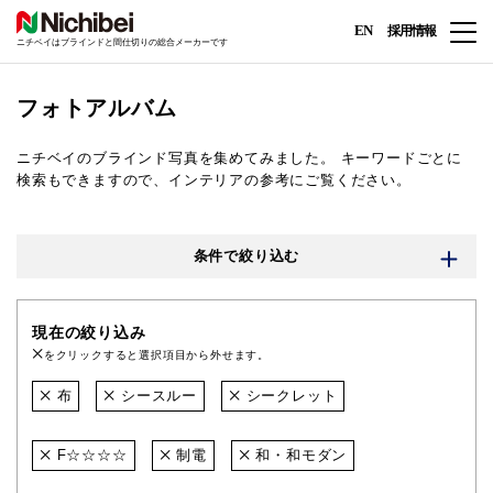
EN
採用情報
ニチベイはブラインドと間仕切りの総合メーカーです
フォトアルバム
ニチベイのブラインド写真を集めてみました。
キーワードごとに
検索もできますので、インテリアの参考にご覧ください。
条件で絞り込む
現在の絞り込み
をクリックすると選択項目から外せます。
布
シースルー
シークレット
F☆☆☆☆
制電
和・和モダン