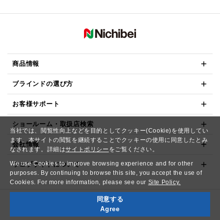
商品情報
ブラインドの選び方
お客様サポート
ショールーム・取扱店検索
当社では、閲覧性向上などを目的としてクッキー(Cookie)を使用してい
ます。本サイトの閲覧を継続することでクッキーの使用に同意したとみ
会社情報
なされます。詳細は
サイトポリシー
をご覧ください。
We use Cookies to improve browsing experience and for other
ウェブサイトについて
purposes. By continuing to browse this site, you accept the use of
Cookies. For more information, please see our
Site Policy.
同意する
Copyright© NICHIBEI CO.,LTD. All Rights Reserved.
Agree