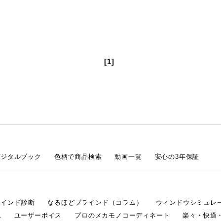
[1]
デジタルブック
色柄で商品検索
動画一覧
安心の3年保証
ラインド診断
なるほどブラインド（コラム）
ウィンドウシミュレ
ム
ユーザーボイス
プロのメカモノコーディネート
楽々・快適