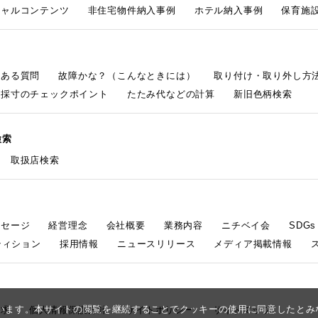
シャルコンテンツ
非住宅物件納入事例
ホテル納入事例
保育施設
くある質問
故障かな？（こんなときには）
取り付け・取り外し方
採寸のチェックポイント
たたみ代などの計算
新旧色柄検索
検索
取扱店検索
ッセージ
経営理念
会社概要
業務内容
ニチベイ会
SDG
ティション
採用情報
ニュースリリース
メディア掲載情報
しています。本サイトの閲覧を継続することでクッキーの使用に同意したと
請求
個人情報保護方針
サイトポリシー
サイトマップ