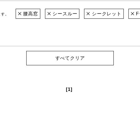
腰高窓
シースルー
シークレット
F
ます。
すべてクリア
[1]