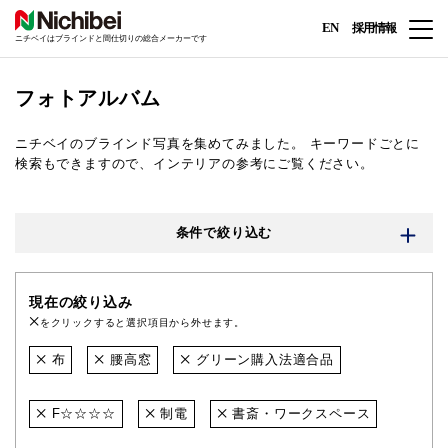
EN
採用情報
ニチベイはブラインドと間仕切りの総合メーカーです
フォトアルバム
ニチベイのブラインド写真を集めてみました。
キーワードごとに
検索もできますので、インテリアの参考にご覧ください。
条件で絞り込む
現在の絞り込み
をクリックすると選択項目から外せます。
布
腰高窓
グリーン購入法適合品
F☆☆☆☆
制電
書斎・ワークスペース