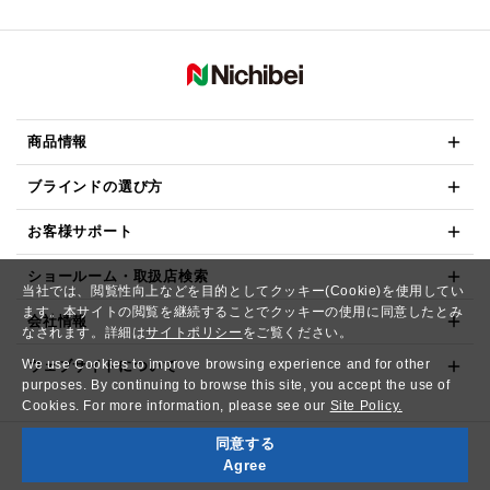
商品情報
ブラインドの選び方
お客様サポート
ショールーム・取扱店検索
当社では、閲覧性向上などを目的としてクッキー(Cookie)を使用してい
ます。本サイトの閲覧を継続することでクッキーの使用に同意したとみ
会社情報
なされます。詳細は
サイトポリシー
をご覧ください。
We use Cookies to improve browsing experience and for other
ウェブサイトについて
purposes. By continuing to browse this site, you accept the use of
Cookies. For more information, please see our
Site Policy.
同意する
Copyright© NICHIBEI CO.,LTD. All Rights Reserved.
Agree