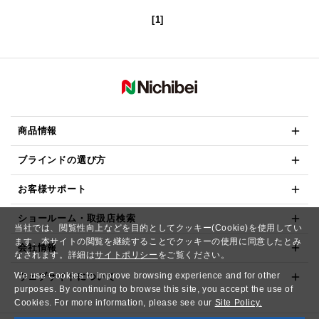
[1]
商品情報
ブラインドの選び方
お客様サポート
ショールーム・取扱店検索
当社では、閲覧性向上などを目的としてクッキー(Cookie)を使用してい
ます。本サイトの閲覧を継続することでクッキーの使用に同意したとみ
会社情報
なされます。詳細は
サイトポリシー
をご覧ください。
We use Cookies to improve browsing experience and for other
ウェブサイトについて
purposes. By continuing to browse this site, you accept the use of
Cookies. For more information, please see our
Site Policy.