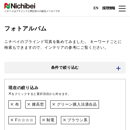
EN
採用情報
ニチベイはブラインドと間仕切りの総合メーカーです
フォトアルバム
ニチベイのブラインド写真を集めてみました。
キーワードごとに
検索もできますので、インテリアの参考にご覧ください。
条件で絞り込む
現在の絞り込み
をクリックすると選択項目から外せます。
布
腰高窓
グリーン購入法適合品
F☆☆☆☆
制電
ブラウン系