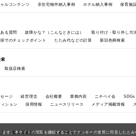
シャルコンテンツ
非住宅物件納入事例
ホテル納入事例
保育施設
くある質問
故障かな？（こんなときには）
取り付け・取り外し方
採寸のチェックポイント
たたみ代などの計算
新旧色柄検索
検索
取扱店検索
ッセージ
経営理念
会社概要
業務内容
ニチベイ会
SDG
ティション
採用情報
ニュースリリース
メディア掲載情報
しています。本サイトの閲覧を継続することでクッキーの使用に同意したと
請求
個人情報保護方針
サイトポリシー
サイトマップ