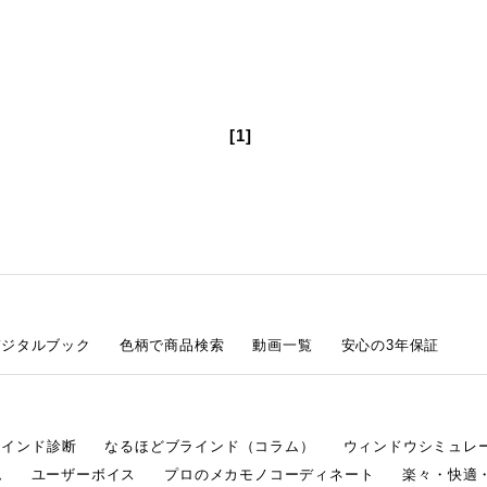
[1]
デジタルブック
色柄で商品検索
動画一覧
安心の3年保証
ラインド診断
なるほどブラインド（コラム）
ウィンドウシミュレ
ム
ユーザーボイス
プロのメカモノコーディネート
楽々・快適