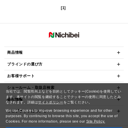
[1]
商品情報
ブラインドの選び方
お客様サポート
ショールーム・取扱店検索
当社では、閲覧性向上などを目的としてクッキー(Cookie)を使用してい
ます。本サイトの閲覧を継続することでクッキーの使用に同意したとみ
会社情報
なされます。詳細は
サイトポリシー
をご覧ください。
We use Cookies to improve browsing experience and for other
ウェブサイトについて
purposes. By continuing to browse this site, you accept the use of
Cookies. For more information, please see our
Site Policy.