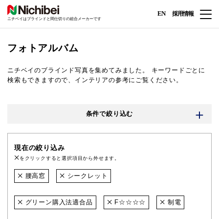
EN
採用情報
ニチベイはブラインドと間仕切りの総合メーカーです
フォトアルバム
ニチベイのブラインド写真を集めてみました。
キーワードごとに
検索もできますので、インテリアの参考にご覧ください。
条件で絞り込む
現在の絞り込み
をクリックすると選択項目から外せます。
腰高窓
シークレット
グリーン購入法適合品
F☆☆☆☆
制電