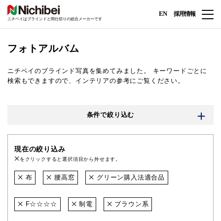
EN
採用情報
ニチベイはブラインドと間仕切りの総合メーカーです
フォトアルバム
ニチベイのブラインド写真を集めてみました。
キーワードごとに
検索もできますので、インテリアの参考にご覧ください。
条件で絞り込む
現在の絞り込み
をクリックすると選択項目から外せます。
布
腰高窓
グリーン購入法適合品
F☆☆☆☆
制電
ブラウン系