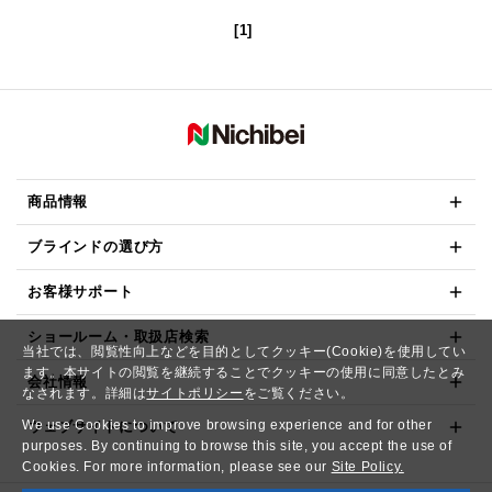
[1]
商品情報
ブラインドの選び方
お客様サポート
ショールーム・取扱店検索
当社では、閲覧性向上などを目的としてクッキー(Cookie)を使用してい
ます。本サイトの閲覧を継続することでクッキーの使用に同意したとみ
会社情報
なされます。詳細は
サイトポリシー
をご覧ください。
We use Cookies to improve browsing experience and for other
ウェブサイトについて
purposes. By continuing to browse this site, you accept the use of
Cookies. For more information, please see our
Site Policy.