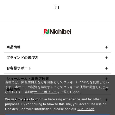
[1]
商品情報
ブラインドの選び方
お客様サポート
ショールーム・取扱店検索
当社では、閲覧性向上などを目的としてクッキー(Cookie)を使用してい
ます。本サイトの閲覧を継続することでクッキーの使用に同意したとみ
会社情報
なされます。詳細は
サイトポリシー
をご覧ください。
We use Cookies to improve browsing experience and for other
ウェブサイトについて
purposes. By continuing to browse this site, you accept the use of
Cookies. For more information, please see our
Site Policy.