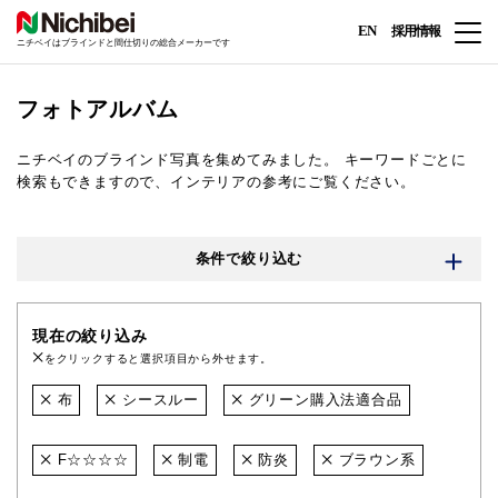
EN
採用情報
ニチベイはブラインドと間仕切りの総合メーカーです
フォトアルバム
ニチベイのブラインド写真を集めてみました。
キーワードごとに
検索もできますので、インテリアの参考にご覧ください。
条件で絞り込む
現在の絞り込み
をクリックすると選択項目から外せます。
布
シースルー
グリーン購入法適合品
F☆☆☆☆
制電
防炎
ブラウン系